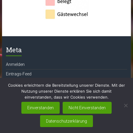
Meta
Anmelden
Eintrags-Feed
Kommentar-Feed
Cookies erleichtern die Bereitstellung unserer Dienste. Mit der
Nutzung unserer Dienste erklären Sie sich damit
WordPress.org
einverstanden, dass wir Cookies verwenden.
Einverstanden
Nicht Einverstanden
Copyright © 2026
Ferienwohnung Familie Koch
. Alle Rechte vorbehalten.
Datenschutzerklärung
Theme:
Accelerate
von ThemeGrill. Präsentiert von
WordPress
.